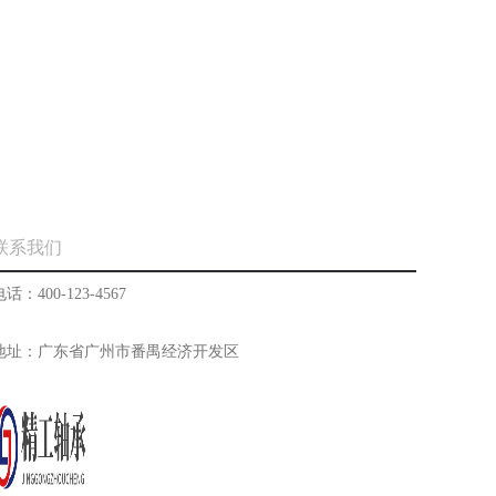
联系我们
电话：400-123-4567
地址：广东省广州市番禺经济开发区