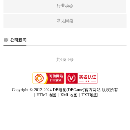
行业动态
常见问题
公司新闻
共
0
页
0
条
Copyright © 2012-2024 DB电竞(DBGame)官方网站 版权所有
丨
HTML地图
丨
XML地图
丨
TXT地图