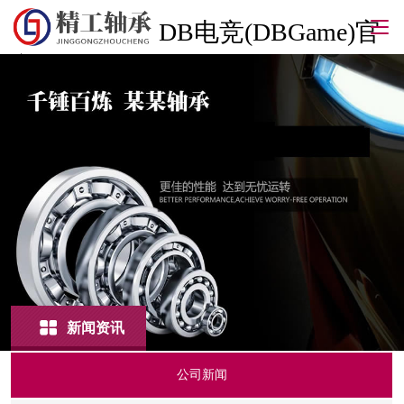
DB电竞(DBGame)官
方网站
新闻资讯
公司新闻