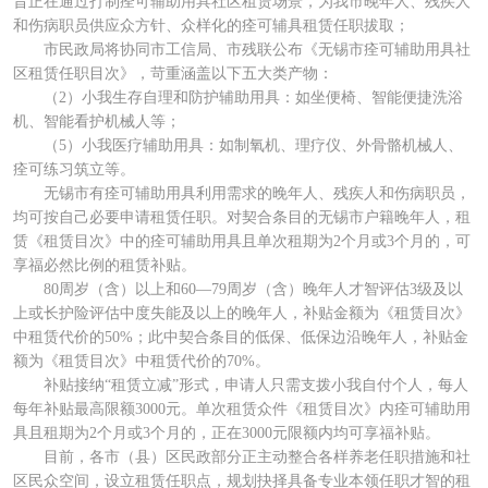
旨正在通过打制痊可辅助用具社区租赁场景，为我市晚年人、残疾人
和伤病职员供应众方针、众样化的痊可辅具租赁任职拔取；
市民政局将协同市工信局、市残联公布《无锡市痊可辅助用具社
区租赁任职目次》，苛重涵盖以下五大类产物：
（2）小我生存自理和防护辅助用具：如坐便椅、智能便捷洗浴
机、智能看护机械人等；
（5）小我医疗辅助用具：如制氧机、理疗仪、外骨骼机械人、
痊可练习筑立等。
无锡市有痊可辅助用具利用需求的晚年人、残疾人和伤病职员，
均可按自己必要申请租赁任职。对契合条目的无锡市户籍晚年人，租
赁《租赁目次》中的痊可辅助用具且单次租期为2个月或3个月的，可
享福必然比例的租赁补贴。
80周岁（含）以上和60—79周岁（含）晚年人才智评估3级及以
上或长护险评估中度失能及以上的晚年人，补贴金额为《租赁目次》
中租赁代价的50%；此中契合条目的低保、低保边沿晚年人，补贴金
额为《租赁目次》中租赁代价的70%。
补贴接纳“租赁立减”形式，申请人只需支拨小我自付个人，每人
每年补贴最高限额3000元。单次租赁众件《租赁目次》内痊可辅助用
具且租期为2个月或3个月的，正在3000元限额内均可享福补贴。
目前，各市（县）区民政部分正主动整合各样养老任职措施和社
区民众空间，设立租赁任职点，规划抉择具备专业本领任职才智的租