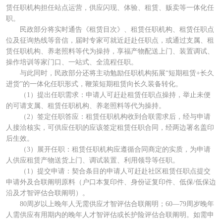
赁任职机构担任站点运营，供应闪现、体验、租赁、贩卖等一体化任
职。
民政部分将实时通告《租赁目次》、租赁任职机构、租赁任职点
位及征询热线等音信，届时专家可就近赶赴任职点，或通过支属、租
赁任职机构、养老照料等代为操持，享福产物配送上门、装置调试、
操作培训等家门口、一站式、全流程任职。
与此同时，民政部分还将主动勉励任职机构拓展“短期租赁+长久
进货”的一体化任职形式，鞭策短期租赁向长久装备转化。
（1）提出任职需求：申请人可赶赴租赁任职点操持，举止未便
的可请支属、租赁任职机构、养老照料等代为操持。
（2）签定任职答应：租赁任职机构收到合联需求后，经与申请
人接洽核实，可供应任职的应该签定租赁任职合同，经两边署名盖印
后生效。
（3）展开任职：租赁任职机构应遵循合同商定的实质，为申请
人供应租赁产物送货上门、调试装置、利用领导等任职。
（1）提交申请：契合条目的申请人可赶赴社区租赁任职点提交
申请外及合联阐明原料（户口本复印件、身份证复印件、低保/低保边
沿及才智评估合联阐明）。
80周岁以上晚年人无需供应才智评估合联阐明；60—79周岁晚年
人需供应有用期内的晚年人才智评估或长护险评估合联阐明。如需申