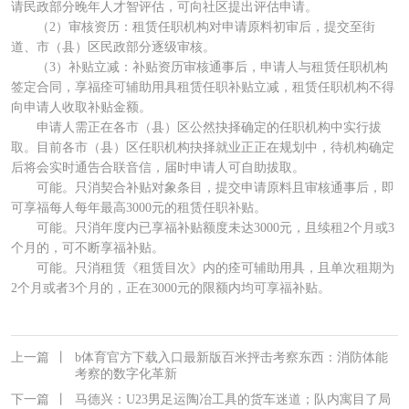
请民政部分晚年人才智评估，可向社区提出评估申请。
（2）审核资历：租赁任职机构对申请原料初审后，提交至街
道、市（县）区民政部分逐级审核。
（3）补贴立减：补贴资历审核通事后，申请人与租赁任职机构
签定合同，享福痊可辅助用具租赁任职补贴立减，租赁任职机构不得
向申请人收取补贴金额。
申请人需正在各市（县）区公然抉择确定的任职机构中实行拔
取。目前各市（县）区任职机构抉择就业正正在规划中，待机构确定
后将会实时通告合联音信，届时申请人可自助拔取。
可能。只消契合补贴对象条目，提交申请原料且审核通事后，即
可享福每人每年最高3000元的租赁任职补贴。
可能。只消年度内已享福补贴额度未达3000元，且续租2个月或3
个月的，可不断享福补贴。
可能。只消租赁《租赁目次》内的痊可辅助用具，且单次租期为
2个月或者3个月的，正在3000元的限额内均可享福补贴。
上一篇
丨
b体育官方下载入口最新版百米抨击考察东西：消防体能
考察的数字化革新
下一篇
丨
马德兴：U23男足运陶冶工具的货车迷道；队内寓目了局