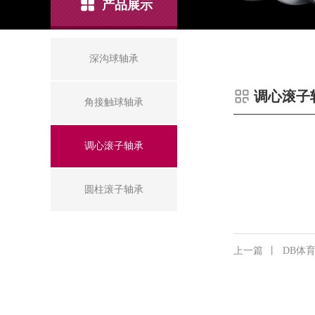
产品展示
深沟球轴承
调心滚子
角接触球轴承
调心滚子轴承
圆柱滚子轴承
上一篇
丨
DB体