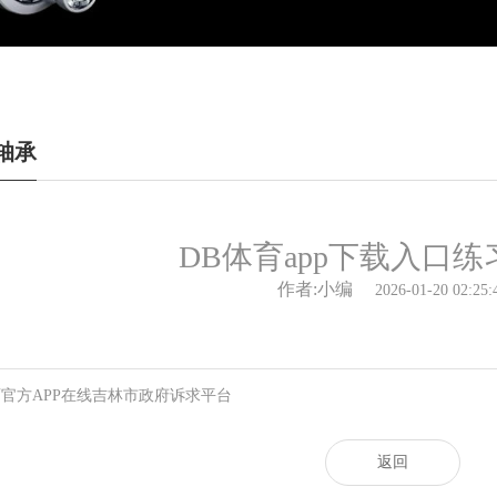
轴承
DB体育app下载入口
作者:小编
2026-01-20 02:25:
育官方APP在线吉林市政府诉求平台
返回