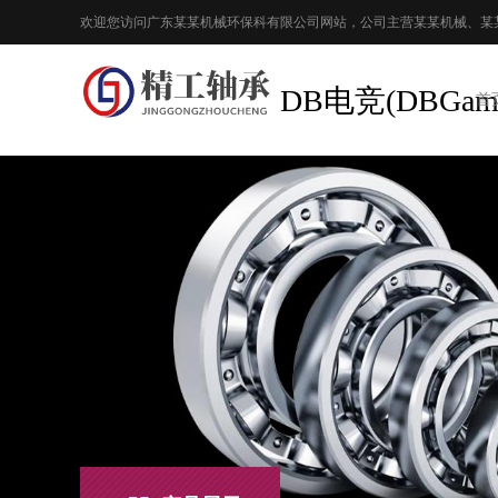
欢迎您访问广东某某机械环保科有限公司网站，公司主营某某机械、某
DB电竞(DBGa
首